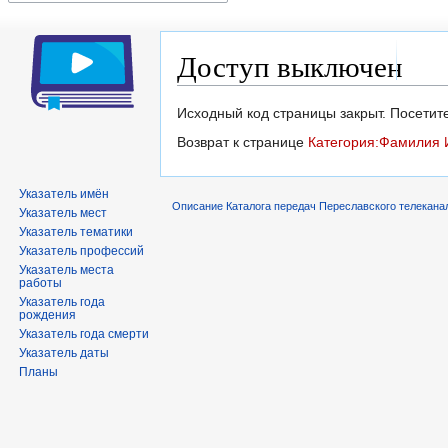
Доступ выключен
Перейти
Перейти
Исходный код страницы закрыт. Посетите
к
к
Возврат к странице
Категория:Фамилия 
навигации
поиску
Указатель имён
Описание Каталога передач Переславского телекана
Указатель мест
Указатель тематики
Указатель профессий
Указатель места
работы
Указатель года
рождения
Указатель года смерти
Указатель даты
Планы