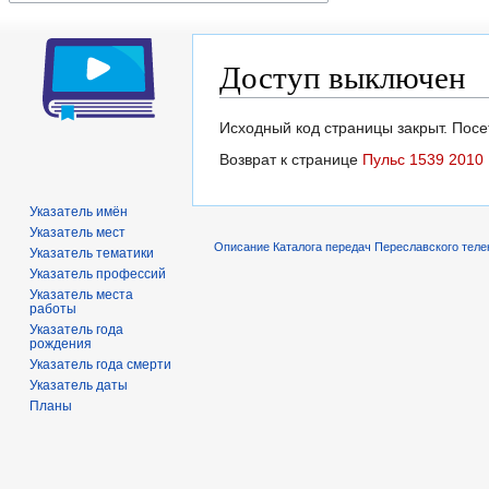
Доступ выключен
Перейти
Перейти
Исходный код страницы закрыт. Посет
к
к
Возврат к странице
Пульс 1539 2010 
навигации
поиску
Указатель имён
Указатель мест
Описание Каталога передач Переславского теле
Указатель тематики
Указатель профессий
Указатель места
работы
Указатель года
рождения
Указатель года смерти
Указатель даты
Планы