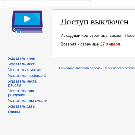
Доступ выключен
Перейти
Перейти
Исходный код страницы закрыт. Посет
к
к
Возврат к странице
27 января
.
навигации
поиску
Указатель имён
Указатель мест
Описание Каталога передач Переславского теле
Указатель тематики
Указатель профессий
Указатель места
работы
Указатель года
рождения
Указатель года смерти
Указатель даты
Планы