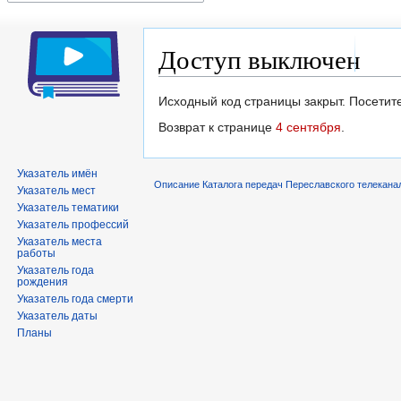
Доступ выключен
Перейти
Перейти
Исходный код страницы закрыт. Посетите
к
к
Возврат к странице
4 сентября
.
навигации
поиску
Указатель имён
Описание Каталога передач Переславского телекана
Указатель мест
Указатель тематики
Указатель профессий
Указатель места
работы
Указатель года
рождения
Указатель года смерти
Указатель даты
Планы