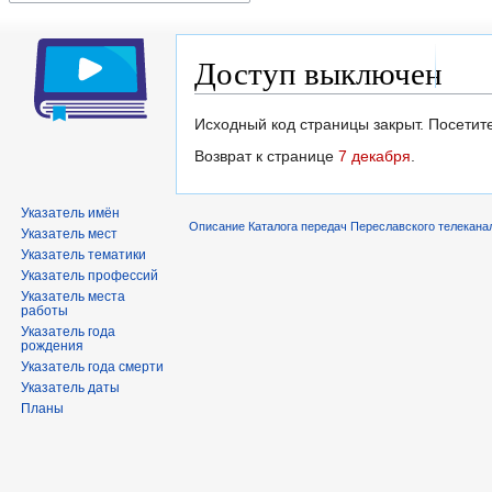
Доступ выключен
Перейти
Перейти
Исходный код страницы закрыт. Посетите
к
к
Возврат к странице
7 декабря
.
навигации
поиску
Указатель имён
Описание Каталога передач Переславского телекана
Указатель мест
Указатель тематики
Указатель профессий
Указатель места
работы
Указатель года
рождения
Указатель года смерти
Указатель даты
Планы