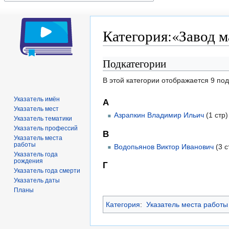
Категория:«Завод м
Подкатегории
Перейти
Перейти
к
к
В этой категории отображается 9 по
навигации
поиску
Указатель имён
А
Указатель мест
Азрапкин Владимир Ильич
(1 стр)
Указатель тематики
Указатель профессий
В
Указатель места
работы
Водопьянов Виктор Иванович
(3 с
Указатель года
рождения
Г
Указатель года смерти
Указатель даты
Планы
Категория
:
Указатель места работы