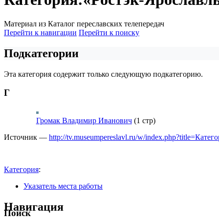
Материал из Каталог переславских телепередач
Перейти к навигации
Перейти к поиску
Подкатегории
Эта категория содержит только следующую подкатегорию.
Г
Громак Владимир Иванович
(1 стр)
Источник —
http://tv.museumpereslavl.ru/w/index.php?title=Ка
Категория
:
Указатель места работы
Навигация
Поиск