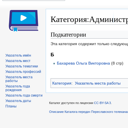
Категория:Администр
Подкатегории
Перейти
Перейти
к
к
Эта категория содержит только следую
навигации
поиску
Б
Указатель имён
Указатель мест
Бахарева Ольга Викторовна
(8 стр)
Указатель тематики
Указатель профессий
Указатель места
работы
Категория
:
Указатель места работы
Указатель года
рождения
Указатель года смерти
Указатель даты
Каталог доступен по лицензии
CC-BY-SA 3
.
Планы
Описание Каталога передач Переславского телекана