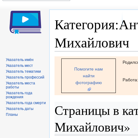
Категория:Ан
Михайлович
Перейти
Перейти
Указатель имён
Родилс
Указатель мест
к
к
Помогите нам
Указатель тематики
навигации
поиску
найти
Указатель профессий
Работа
фотографию
Указатель места
работы
Указатель года
рождения
Указатель года смерти
Страницы в ка
Указатель даты
Планы
Михайлович»