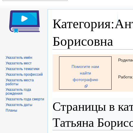
Категория:Ан
Борисовна
Перейти
Перейти
Указатель имён
Родила
Указатель мест
к
к
Помогите нам
Указатель тематики
навигации
поиску
найти
Указатель профессий
Работа
фотографию
Указатель места
работы
Указатель года
рождения
Указатель года смерти
Страницы в ка
Указатель даты
Планы
Татьяна Борис