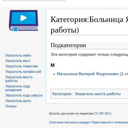
Категория:Больница 
работы)
Подкатегории
Перейти
Перейти
к
к
Эта категория содержит только следую
Указатель имён
навигации
поиску
Указатель мест
М
Указатель тематики
Указатель профессий
Мельников Валерий Федосеевич
(1 с
Указатель места
работы
Указатель года
рождения
Категория
:
Указатель места работы
Указатель года смерти
Указатель даты
Планы
Каталог доступен по лицензии
CC-BY-SA 3
.
Описание Каталога передач Переславского телекана