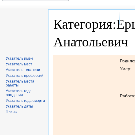
Категория:Ер
Анатольевич
Перейти
Перейти
Указатель имён
Родилс
Указатель мест
к
к
Умер:
Указатель тематики
навигации
поиску
Указатель профессий
Указатель места
работы
Указатель года
рождения
Работа
Указатель года смерти
Указатель даты
Планы