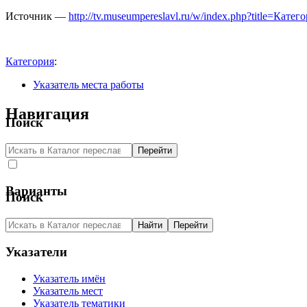
Источник —
http://tv.museumpereslavl.ru/w/index.php?title=К
Категория
:
Указатель места работы
Навигация
Поиск
Варианты
Поиск
Указатели
Указатель имён
Указатель мест
Указатель тематики