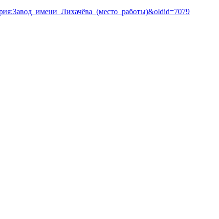
атегория:Завод_имени_Лихачёва_(место_работы)&oldid=7079