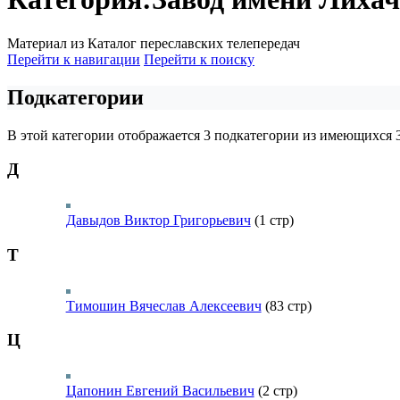
Материал из Каталог переславских телепередач
Перейти к навигации
Перейти к поиску
Подкатегории
В этой категории отображается 3 подкатегории из имеющихся 3
Д
Давыдов Виктор Григорьевич
(1 стр)
Т
Тимошин Вячеслав Алексеевич
(83 стр)
Ц
Цапонин Евгений Васильевич
(2 стр)