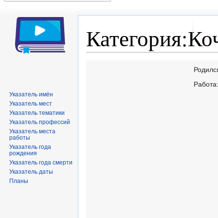
Категория:Ко
Перейти
Перейти
Родилс
к
к
Работа
навигации
поиску
Указатель имён
Указатель мест
Указатель тематики
Указатель профессий
Указатель места
работы
Указатель года
рождения
Указатель года смерти
Указатель даты
Планы