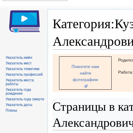
Категория:Ку
Александров
Перейти
Перейти
Указатель имён
Родилс
Указатель мест
к
к
Помогите нам
Указатель тематики
навигации
поиску
Работа
найти
Указатель профессий
фотографию
Указатель места
работы
Указатель года
рождения
Указатель года смерти
Страницы в ка
Указатель даты
Планы
Александрови