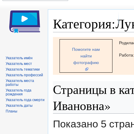
Категория:Лу
Перейти
Перейти
Родила
к
к
Помогите нам
навигации
поиску
Работа
найти
Указатель имён
фотографию
Указатель мест
Указатель тематики
Указатель профессий
Указатель места
Страницы в ка
работы
Указатель года
рождения
Ивановна»
Указатель года смерти
Указатель даты
Планы
Показано 5 стра