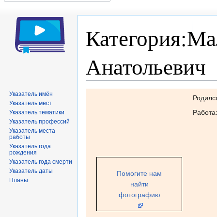
Категория:М
Анатольевич
Перейти
Перейти
Указатель имён
Родилс
Указатель мест
к
к
Работа
Указатель тематики
навигации
поиску
Указатель профессий
Указатель места
работы
Указатель года
рождения
Указатель года смерти
Указатель даты
Помогите нам
Планы
найти
фотографию