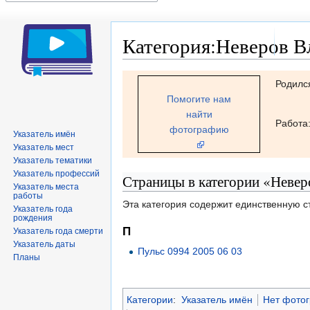
Категория:Неверов В
Перейти
Перейти
Родилс
к
к
Помогите нам
навигации
поиску
найти
Работа
фотографию
Указатель имён
Указатель мест
Указатель тематики
Указатель профессий
Страницы в категории «Невер
Указатель места
работы
Эта категория содержит единственную с
Указатель года
рождения
П
Указатель года смерти
Указатель даты
Пульс 0994 2005 06 03
Планы
Категории
:
Указатель имён
Нет фото