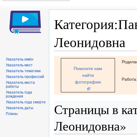
Категория:Па
Леонидовна
Перейти
Перейти
Указатель имён
Родила
Указатель мест
к
к
Помогите нам
Указатель тематики
навигации
поиску
найти
Указатель профессий
Работа
фотографию
Указатель места
работы
Указатель года
рождения
Указатель года смерти
Страницы в ка
Указатель даты
Планы
Леонидовна»