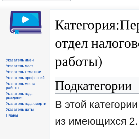
Категория:Пе
отдел налого
работы)
Указатель имён
Указатель мест
Указатель тематики
Указатель профессий
Подкатегории
Перейти
Перейти
Указатель места
к
к
работы
навигации
поиску
Указатель года
рождения
В этой категори
Указатель года смерти
Указатель даты
Планы
из имеющихся 2.