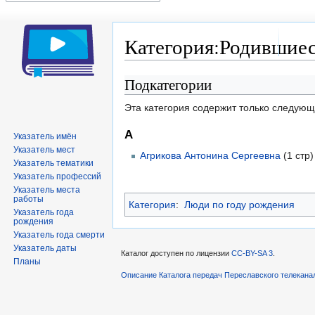
Категория:Родившиеся
Подкатегории
Перейти
Перейти
к
к
Эта категория содержит только следую
навигации
поиску
А
Указатель имён
Указатель мест
Агрикова Антонина Сергеевна
(1 стр)
Указатель тематики
Указатель профессий
Указатель места
работы
Категория
:
Люди по году рождения
Указатель года
рождения
Указатель года смерти
Указатель даты
Каталог доступен по лицензии
CC-BY-SA 3
.
Планы
Описание Каталога передач Переславского телекана