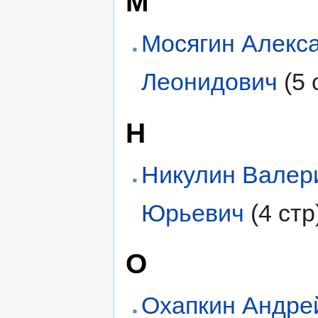
М
Мосягин Алекс
Леонидович
(5 
Н
Никулин Валер
Юрьевич
(4 стр
О
Охапкин Андре