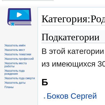
Категория:Ро
Подкатегории
Перейти
Перейти
к
к
навигации
поиску
Указатель имён
В этой категори
Указатель мест
Указатель тематики
Указатель профессий
из имеющихся 30
Указатель места
работы
Указатель года
рождения
Указатель года смерти
Б
Указатель даты
Планы
Боков Сергей