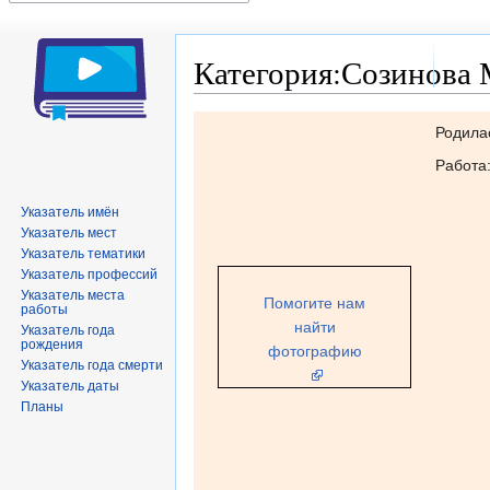
Категория:Созинова
Перейти
Перейти
Родила
к
к
Работа
навигации
поиску
Указатель имён
Указатель мест
Указатель тематики
Указатель профессий
Указатель места
Помогите нам
работы
найти
Указатель года
рождения
фотографию
Указатель года смерти
Указатель даты
Планы