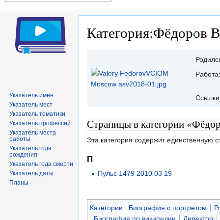
Категория:Фёдоров В
Перейти
Перейти
Родилс
к
к
Работа
навигации
поиску
Указатель имён
Ссылки
Указатель мест
Указатель тематики
Страницы в категории «Фёдо
Указатель профессий
Указатель места
работы
Эта категория содержит единственную с
Указатель года
рождения
П
Указатель года смерти
Пульс 1479 2010 03 19
Указатель даты
Планы
Категории
:
Биография с портретом
Р
Биография по википедии
Директор