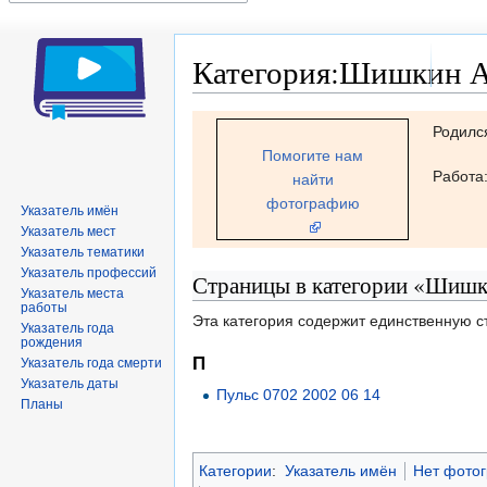
Категория:Шишкин А
Перейти
Перейти
Родилс
к
к
Помогите нам
навигации
поиску
Работа
найти
фотографию
Указатель имён
Указатель мест
Указатель тематики
Указатель профессий
Страницы в категории «Шишк
Указатель места
работы
Эта категория содержит единственную с
Указатель года
рождения
П
Указатель года смерти
Указатель даты
Пульс 0702 2002 06 14
Планы
Категории
:
Указатель имён
Нет фото