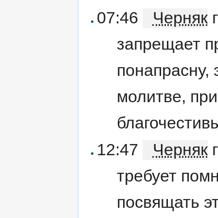
07:46
Черняк
г
запрещает п
понапрасну, 
молитве, при
благочестив
12:47
Черняк
г
требует помн
посвящать эт