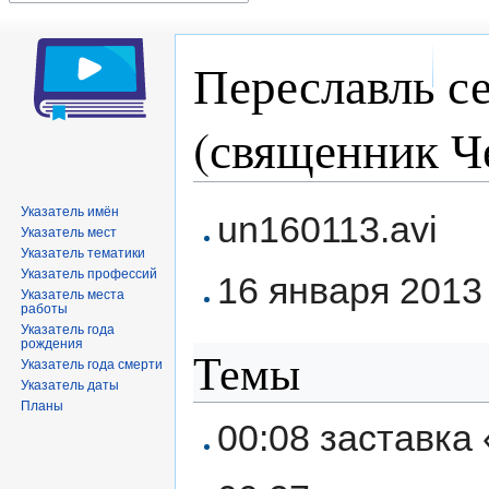
Переславль се
(священник Ч
Перейти
Перейти
Указатель имён
un160113.avi
Указатель мест
к
к
Указатель тематики
навигации
поиску
Указатель профессий
16 января 2013 
Указатель места
работы
Указатель года
рождения
Темы
Указатель года смерти
Указатель даты
Планы
00:08 заставка