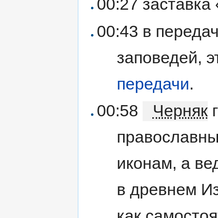
00:27 заставка
00:43 в переда
заповедей, 
передачи
.
00:58
Черняк
г
православны
иконам, а в
в древнем Из
как самостоя