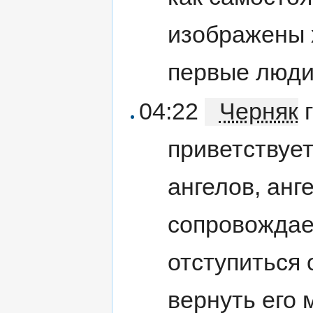
изображены 
первые люди 
04:22
Черняк
г
приветствует
ангелов, анг
сопровождае
отступиться 
вернуть его 