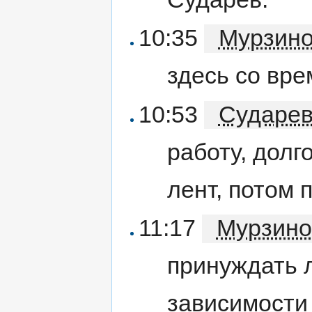
10:35
Мурзин
здесь со вре
10:53
Сударе
работу, долг
лент, потом 
11:17
Мурзино
принуждать л
зависимости 