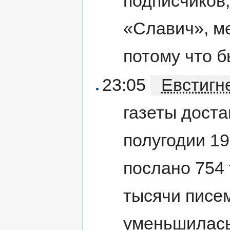
подписчиков,
«Славич», м
потому что б
23:05
Евстигн
газеты доста
полугодии 19
послано 754 
тысячи писем
уменьшилась