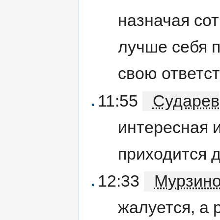
назначая сот
лучше себя п
свою ответст
11:55
Сударев
интересная 
приходится д
12:33
Мурзин
жалуется, а 