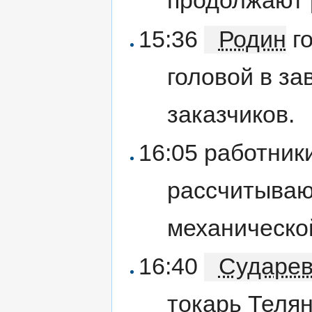
продолжают 
15:36
Родин
го
головой в за
заказчиков.
16:05 работник
рассчитываю
механическо
16:40
Сударе
токарь Телян