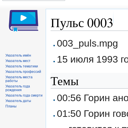
Пульс 0003
Перейти
Перейти
003_puls.mpg
к
к
навигации
поиску
Указатель имён
15 июля 1993 го
Указатель мест
Указатель тематики
Указатель профессий
Темы
Указатель места
работы
Указатель года
рождения
00:56 Горин ан
Указатель года смерти
Указатель даты
Планы
01:50 Горин го