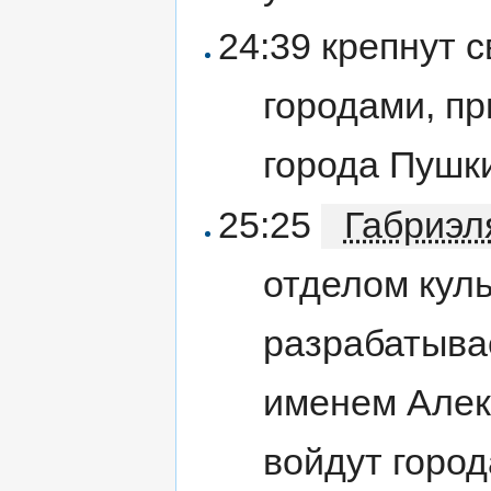
24:39 крепнут 
городами, п
города Пушки
25:25
Габриэл
отделом кул
разрабатыва
именем Алекс
войдут город