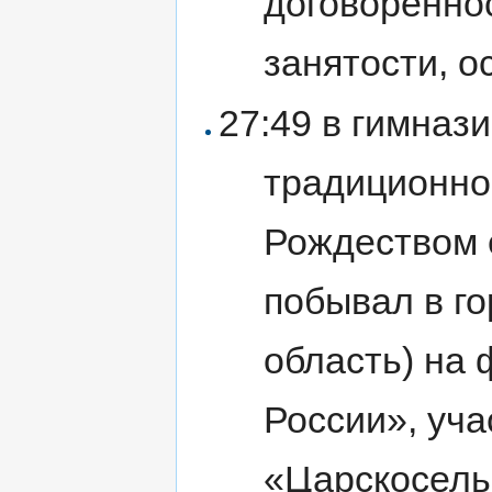
договорённо
занятости, о
27:49 в гимназ
традиционной
Рождеством 
побывал в г
область) на
России», уча
«Царскосель