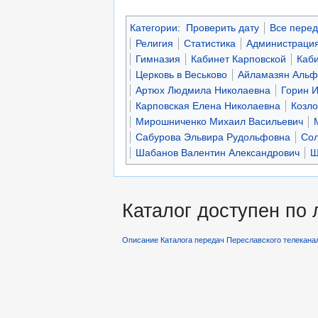
Категории
:
Проверить дату
Все перед
Религия
Статистика
Администраци
Гимназия
Кабинет Карповской
Каб
Церковь в Веськово
Айламазян Альф
Артюх Людмила Николаевна
Горин И
Карповская Елена Николаевна
Козло
Мирошниченко Михаил Васильевич
Сабурова Эльвира Рудольфовна
Сол
Шабанов Валентин Александрович
Ш
Каталог доступен по
Описание Каталога передач Переславского телекана