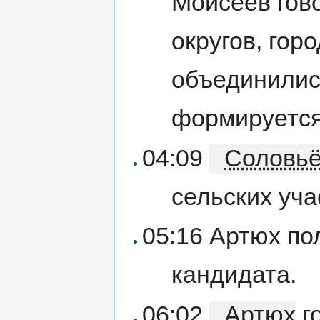
Моисеев гов
округов, гор
объединились
формируется
04:09
Соловь
сельских уча
05:16 Артюх по
кандидата.
06:02
Артюх
го