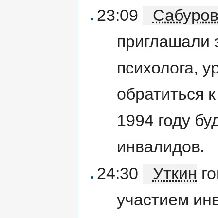
23:09
Сабуро
приглашали э
психолога, у
обратиться к
1994 году б
инвалидов.
24:30
Уткин
го
участием ин