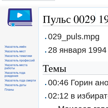
Пульс 0029 19
Перейти
Перейти
029_puls.mpg
к
к
навигации
поиску
Указатель имён
28 января 1994 
Указатель мест
Указатель тематики
Указатель профессий
Темы
Указатель места
работы
Указатель года
рождения
00:46 Горин ан
Указатель года смерти
Указатель даты
Планы
02:12 в избира