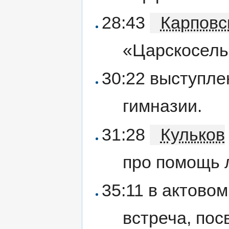
28:43
Карповс
«Царскосель
30:22 выступле
гимназии.
31:28
Кульков
про помощь 
35:11 в актово
встреча, по