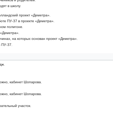
одят в школу.
олландский проект «Деметра».
боте ПУ-37 в проекте «Деметра».
ном полигоне.
 «Деметра».
ичинах, на которых основан проект «Деметра».
 ПУ-37.
дж.
ожно, кабинет Шопарова.
ожно, кабинет Шопарова.
рательный участок.