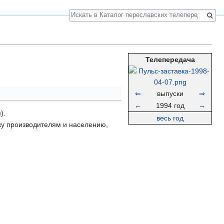
Поиск
Телепередача
⇐
выпуски
⇒
←
1994 год
→
я
).
весь год
жку производителям и населению,