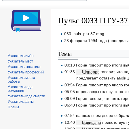
Пульс 0033 ПТУ-37
Перейти
Перейти
033_puls_ptu-37.mpg
к
к
28 февраля 1994 года (понедельни
навигации
поиску
Темы
Указатель имён
Указатель мест
00:13 Горин говорит про итоги в
Указатель тематики
01:33
Шопаров
говорит, что н
Указатель профессий
Указатель места
предлагает оставить амбиц
работы
03:54 Горин говорит про число го
Указатель года
рождения
05:05 переславцы голосуют на из
Указатель года смерти
06:09 Горин говорит, что пять гор
Указатель даты
06:40 Горин говорит про итоги вы
Планы
07:54 на школьном дворе собрали
10:40
Вавицына
приветствует 
10:59
Мощенко
приветствует у