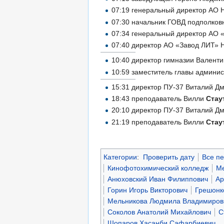
07:19 генеральный директор АО
07:30 начальник ГОВД подполков
07:34 генеральный директор АО
07:40 директор АО «Завод ЛИТ»
10:40 директор гимназии Валент
10:59 заместитель главы админи
15:31 директор ПУ-37 Виталий Д
18:43 преподаватель Вилли
Стау
20:10 директор ПУ-37 Виталий Д
21:19 преподаватель Вилли
Стау
Категории
:
Проверить дату
Все п
Кинофотохимический колледж
Ме
Анюховский Иван Филиппович
Ар
Горин Игорь Викторович
Грешонк
Мельникова Людмила Владимиров
Соколов Анатолий Михайлович
С
Шопаров Хасанби Сафарбиевич