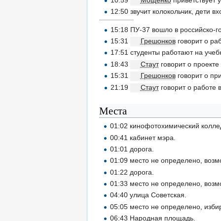
12:50 звучит колокольчик, дети вх
15:18 ПУ-37 вошло в российско-г
15:31
Грешонков
говорит о ра
17:51 студенты работают на учеб
18:43
Стаут
говорит о проекте
15:31
Грешонков
говорит о пр
21:19
Стаут
говорит о работе в
Места
01:02 кинофотохимический колле
00:41 кабинет мэра.
01:01 дорога.
01:09 место не определено, возм
01:22 дорога.
01:33 место не определено, возм
04:40 улица Советская.
05:05 место не определено, изби
06:43 Народная площадь.