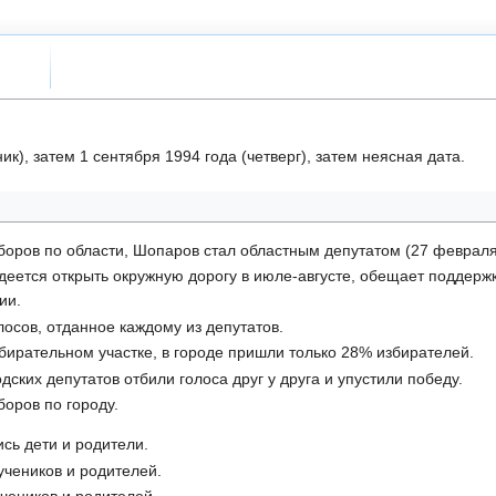
к), затем 1 сентября 1994 года (четверг), затем неясная дата.
ыборов по области, Шопаров стал областным депутатом (
27 феврал
адеется открыть окружную дорогу в июле-августе, обещает поддер
ии.
лосов, отданное каждому из депутатов.
бирательном участке, в городе пришли только 28% избирателей.
одских депутатов отбили голоса друг у друга и упустили победу.
боров по городу.
сь дети и родители.
учеников и родителей.
чеников и родителей.