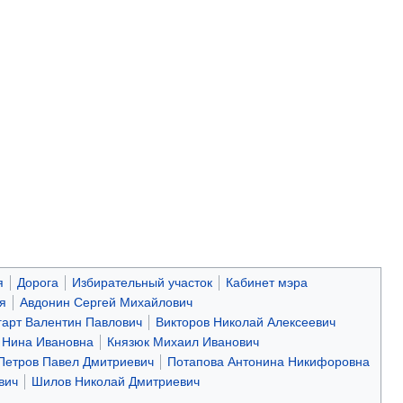
я
Дорога
Избирательный участок
Кабинет мэра
я
Авдонин Сергей Михайлович
гарт Валентин Павлович
Викторов Николай Алексеевич
 Нина Ивановна
Князюк Михаил Иванович
Петров Павел Дмитриевич
Потапова Антонина Никифоровна
вич
Шилов Николай Дмитриевич