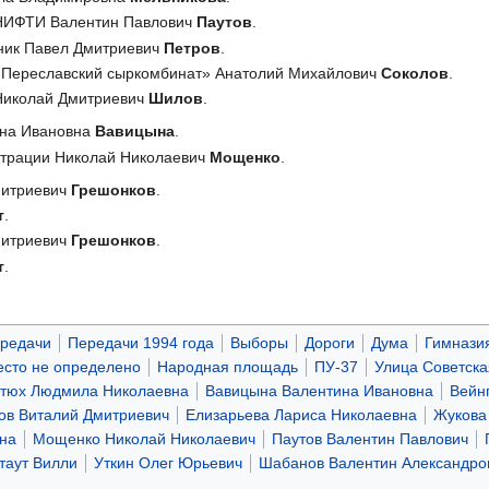
 НИФТИ Валентин Павлович
Паутов
.
ник Павел Дмитриевич
Петров
.
 «Переславский сыркомбинат» Анатолий Михайлович
Соколов
.
 Николай Дмитриевич
Шилов
.
ина Ивановна
Вавицына
.
страции Николай Николаевич
Мощенко
.
митриевич
Грешонков
.
т
.
митриевич
Грешонков
.
т
.
ередачи
Передачи 1994 года
Выборы
Дороги
Дума
Гимнази
сто не определено
Народная площадь
ПУ-37
Улица Советска
тюх Людмила Николаевна
Вавицына Валентина Ивановна
Вейн
ов Виталий Дмитриевич
Елизарьева Лариса Николаевна
Жукова
на
Мощенко Николай Николаевич
Паутов Валентин Павлович
таут Вилли
Уткин Олег Юрьевич
Шабанов Валентин Александро