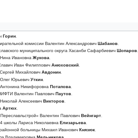
ич
Горин
.
бирательной комиссии Валентин Александрович
Шабанов
.
славского муниципального округа Хасанби Сафарбиевич
Шопаров
у Нина Ивановна
Жукова
.
 Славич Иван Филиппович
Анюховский
.
у Сергей Михайлович
Авдонин
.
у Олег Юрьевич
Уткин
.
у Антонина Никифоровна
Потапова
.
 НИФТИ Валентин Павлович
Паутов
.
у Николай Алексеевич
Викторов
.
на
Артюх
.
 «Переславльстрой» Валентин Павлович
Вейнгарт
.
в 4 школы Лариса Николаевна
Елизарьева
.
й районной больницы Михаил Иванович
Князюк
.
ила Владимировна
Мельникова
.