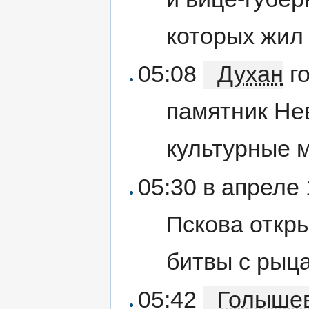
которых жил
05:08
Духан
го
памятник Нев
культурные 
05:30 в апреле 
Пскова откр
битвы с рыц
05:42
Голыше