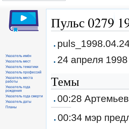
Пульс 0279 19
Перейти
Перейти
puls_1998.04.2
к
к
навигации
поиску
Указатель имён
24 апреля 1998 
Указатель мест
Указатель тематики
Указатель профессий
Темы
Указатель места
работы
Указатель года
рождения
00:28 Артемьев
Указатель года смерти
Указатель даты
Планы
00:34 мэр пред