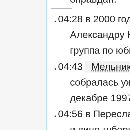
04:28 в 2000 го
Александру 
группа по ю
04:43
Мельни
собралась уж
декабре 199
04:56 в Пересл
и вице-губер