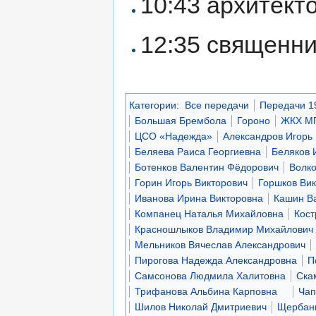
10:43 архитект
12:35 священн
Категории
:
Все передачи
Передачи 1
Большая Брембола
Гороно
ЖКХ М
ЦСО «Надежда»
Александров Игорь
Беляева Раиса Георгиевна
Беляков 
Ботенков Валентин Фёдорович
Волко
Горин Игорь Викторович
Горшков Ви
Иванова Ирина Викторовна
Кашин В
Компанец Наталья Михайловна
Кост
Красношлыков Владимир Михайлович
Мельников Вячеслав Александрович
Пирогова Надежда Александровна
П
Самсонова Людмила Халитовна
Ска
Трифанова Альбина Карповна
Чап
Шилов Николай Дмитриевич
Щербань