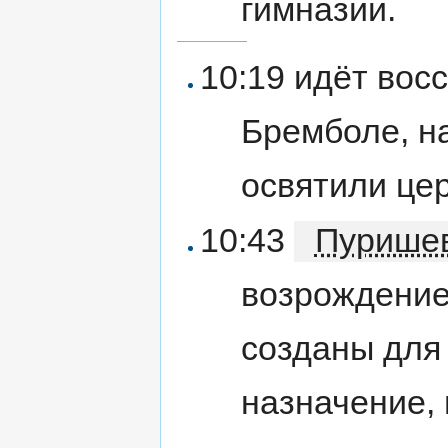
гимназии.
10:19 идёт вос
Бремболе, на
освятили цер
10:43
Пурише
возрождение
созданы для 
назначение, 