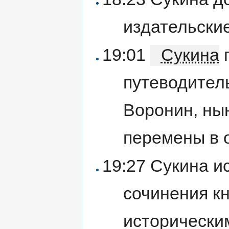
издательски
19:01
Сукина
г
путеводитель
Воронин, ны
перемены в о
19:27 Сукина и
сочинения кн
исторически