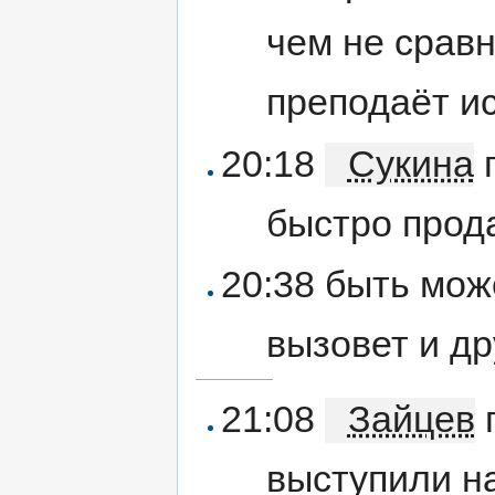
чем не срав
преподаёт и
20:18
Сукина
г
быстро прод
20:38 быть мож
вызовет и др
21:08
Зайцев
г
выступили н