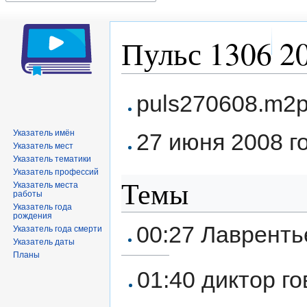
Пульс 1306 20
Перейти
Перейти
puls270608.m2
к
к
навигации
поиску
Указатель имён
27 июня 2008 г
Указатель мест
Указатель тематики
Указатель профессий
Темы
Указатель места
работы
Указатель года
рождения
00:27 Лавренть
Указатель года смерти
Указатель даты
Планы
01:40 диктор го