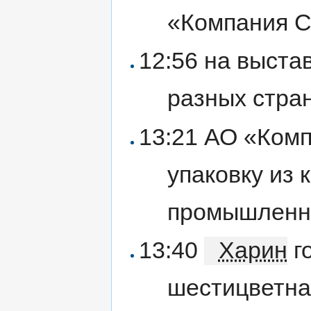
«Компания С
12:56 на выста
разных стран
13:21 АО «Ком
упаковку из 
промышленн
13:40
Харин
го
шестицветна