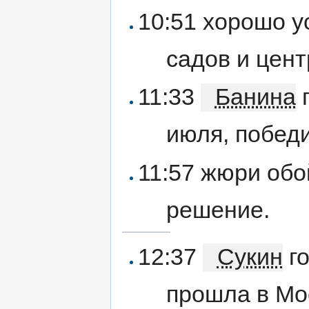
10:51 хорошо у
садов и цент
11:33
Банина
г
июля, побед
11:57 жюри обо
решение.
12:37
Сукин
го
прошла в Мос