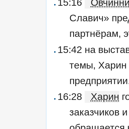
15:16
Овчинни
Славич» пре
партнёрам, э
15:42 на выста
темы, Харин
предприятии
16:28
Харин
г
заказчиков и
обращается н