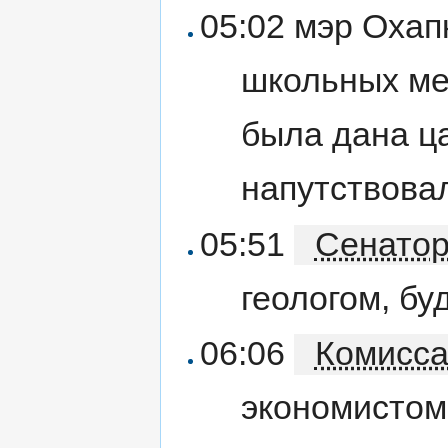
05:02 мэр Охап
школьных мед
была дана ц
напутствова
05:51
Сенато
геологом, буд
06:06
Комисса
экономистом,