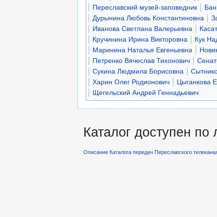
Переславский музей-заповедник
Бан
Дурынина Любовь Константиновна
З
Иванова Светлана Валерьевна
Каса
Кручинина Ирина Викторовна
Кук На
Маринина Наталья Евгеньевна
Нови
Петренко Вячеслав Тихонович
Сенат
Сукина Людмила Борисовна
Сытнико
Харин Олег Родионович
Цыганкова Е
Щегельский Андрей Геннадьевич
Каталог доступен по
Описание Каталога передач Переславского телекана