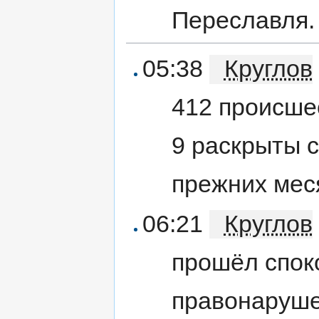
Переславля.
05:38
Круглов
412 происшес
9 раскрыты с
прежних меся
06:21
Круглов
прошёл спок
правонаруше