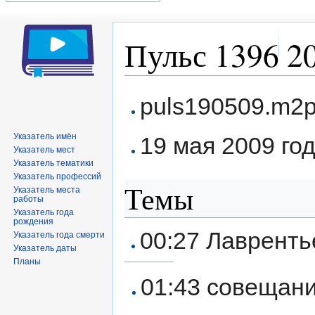
Пульс 1396 20
Перейти
Перейти
puls190509.m2
к
к
навигации
поиску
Указатель имён
19 мая 2009 год
Указатель мест
Указатель тематики
Указатель профессий
Темы
Указатель места
работы
Указатель года
рождения
00:27 Лавренть
Указатель года смерти
Указатель даты
Планы
01:43 совещани