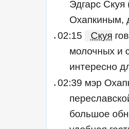
Эдгарс Скуя 
Охапкиным, 
02:15
Скуя
гов
молочных и 
интересно д
02:39 мэр Охап
переславско
большое обн