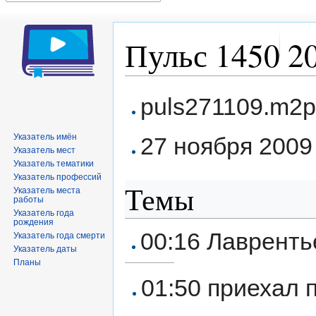
Пульс 1450 20
Перейти
Перейти
puls271109.m2p
к
к
навигации
поиску
Указатель имён
27 ноября 2009 
Указатель мест
Указатель тематики
Указатель профессий
Темы
Указатель места
работы
Указатель года
рождения
00:16 Лавренть
Указатель года смерти
Указатель даты
Планы
01:50 приехал 