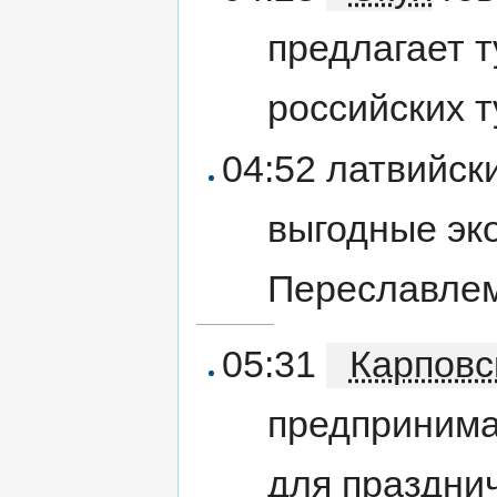
предлагает 
российских т
04:52 латвийск
выгодные эк
Переславлем
05:31
Карповс
предпринима
для празднич