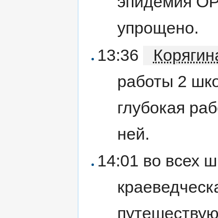
эпидемия ОР
упрощено.
13:36
Корягин
работы 2 шко
глубокая раб
ней.
14:01 во всех 
краеведческ
путешествую