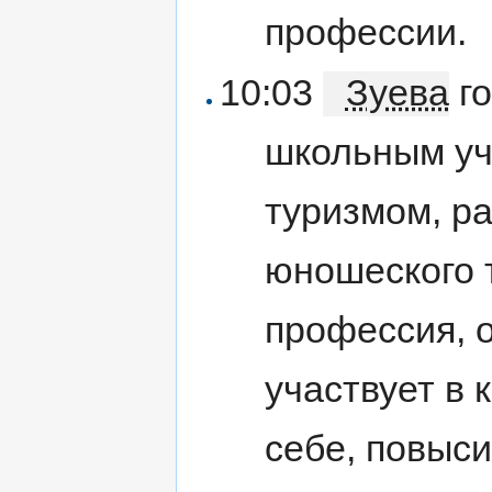
профессии.
10:03
Зуева
го
школьным уч
туризмом, ра
юношеского т
профессия, о
участвует в 
себе, повыси