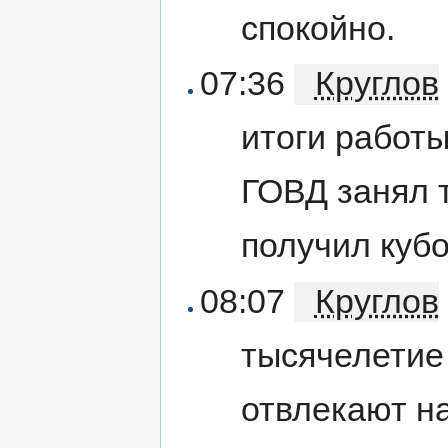
спокойно.
07:36
Круглов
итоги работы
ГОВД занял т
получил кубо
08:07
Круглов
тысячелетие
отвлекают на