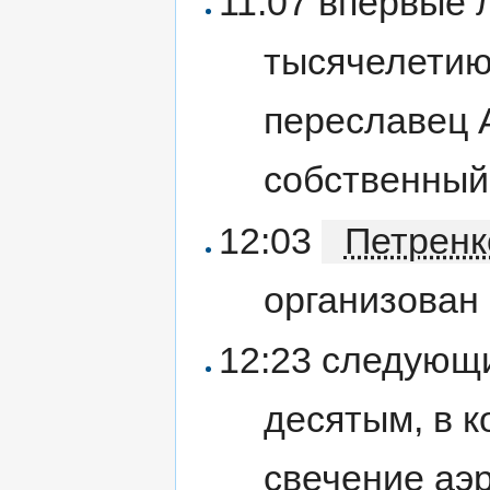
11:07 впервые 
тысячелетию
переславец А
собственный 
12:03
Петренк
организован
12:23 следующ
десятым, в 
свечение аэр