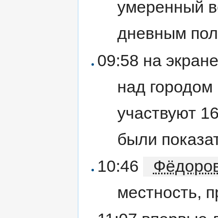
умеренный в
дневным пол
09:58 на экран
над городом 
участвуют 16
были показа
10:46
Фёдоро
местность, п