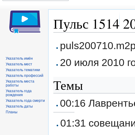
Пульс 1514 20
Перейти
Перейти
puls200710.m2
к
к
навигации
поиску
Указатель имён
20 июля 2010 го
Указатель мест
Указатель тематики
Указатель профессий
Темы
Указатель места
работы
Указатель года
рождения
00:16 Лавренть
Указатель года смерти
Указатель даты
Планы
01:31 совещани