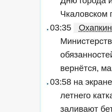
Дню города 
Чкаловском п
03:35
Охапкин
Министерств
обязанностей
вернётся, ма
03:58 на экран
летнего катк
заливают бе