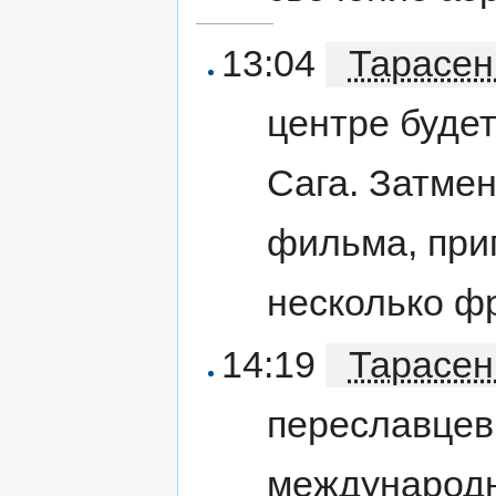
13:04
Тарасен
центре буде
Сага. Затме
фильма, при
несколько ф
14:19
Тарасен
переславцев
международн