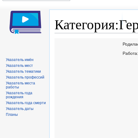
Категория:Ге
Перейти
Перейти
Родила
к
к
Работа
навигации
поиску
Указатель имён
Указатель мест
Указатель тематики
Указатель профессий
Указатель места
работы
Указатель года
рождения
Указатель года смерти
Указатель даты
Планы