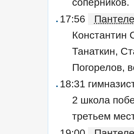
соперников.
17:56
Пантел
Константин 
Танаткин, С
Погорелов, в
18:31 гимназис
2 школа побе
третьем мест
19:00
Пантел