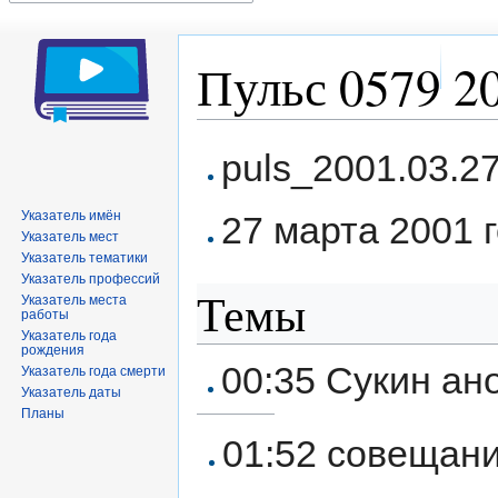
Пульс 0579 20
Перейти
Перейти
puls_2001.03.2
к
к
навигации
поиску
Указатель имён
27 марта 2001 г
Указатель мест
Указатель тематики
Указатель профессий
Темы
Указатель места
работы
Указатель года
рождения
00:35 Сукин ан
Указатель года смерти
Указатель даты
Планы
01:52 совещани