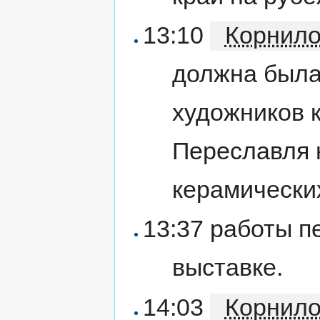
13:10
Корнил
должна была
художников к
Переславля н
керамических
13:37 работы п
выставке.
14:03
Корнил