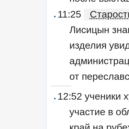
11:25
Старост
Лисицын зна
изделия уви
администрац
от переслав
12:52 ученики 
участие в о
край на рубе