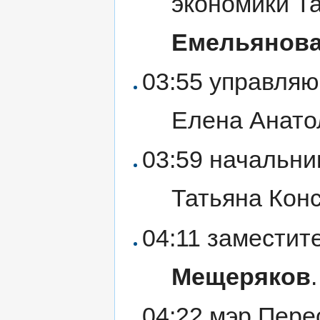
экономики Т
Емельянов
03:55 управля
Елена Анат
03:59 начальни
Татьяна Кон
04:11 заместит
Мещеряков
.
04:22 мэр Пере