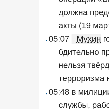
должна пред
акты (
19 мар
05:07
Мухин
г
бдительно п
нельзя твёрд
терроризма н
05:48 в милици
службы, раб